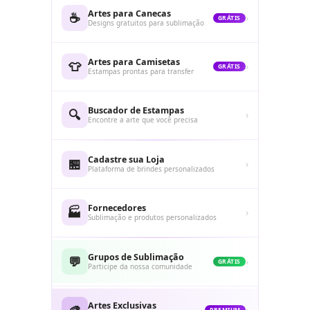
Artes para Canecas
☕
›
GRÁTIS
Designs gratuitos para sublimação
Artes para Camisetas
👕
›
GRÁTIS
Estampas prontas para transfer
Buscador de Estampas
🔍
›
Encontre a arte que você precisa
Cadastre sua Loja
🏪
›
Plataforma de brindes personalizados
Fornecedores
🏭
›
Sublimação e produtos personalizados
Grupos de Sublimação
💬
›
GRÁTIS
Participe da nossa comunidade
Artes Exclusivas
🎨
›
PREMIUM