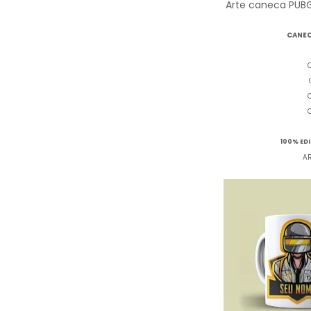
Arte caneca PUB
CANEC
100% ED
A