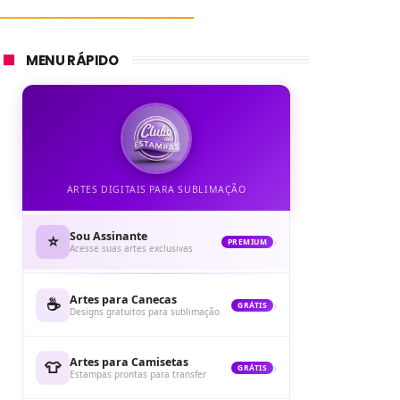
MENU RÁPIDO
ARTES DIGITAIS PARA SUBLIMAÇÃO
Sou Assinante
⭐
›
PREMIUM
Acesse suas artes exclusivas
Artes para Canecas
☕
›
GRÁTIS
Designs gratuitos para sublimação
Artes para Camisetas
👕
›
GRÁTIS
Estampas prontas para transfer