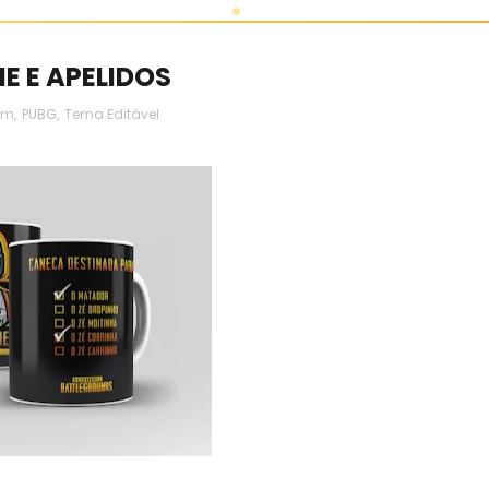
 E APELIDOS
um
,
PUBG
,
Tema Editável