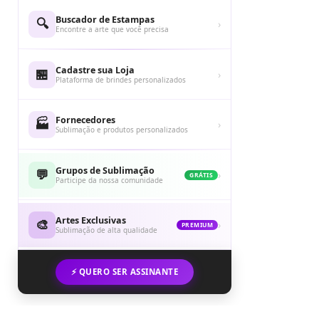
Buscador de Estampas
🔍
›
Encontre a arte que você precisa
Cadastre sua Loja
🏪
›
Plataforma de brindes personalizados
Fornecedores
🏭
›
Sublimação e produtos personalizados
Grupos de Sublimação
💬
›
GRÁTIS
Participe da nossa comunidade
Artes Exclusivas
🎨
›
PREMIUM
Sublimação de alta qualidade
⚡ QUERO SER ASSINANTE