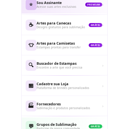
Sou Assinante
⭐
›
PREMIUM
Acesse suas artes exclusivas
Artes para Canecas
☕
›
GRÁTIS
Designs gratuitos para sublimação
Artes para Camisetas
👕
›
GRÁTIS
Estampas prontas para transfer
Buscador de Estampas
🔍
›
Encontre a arte que você precisa
Cadastre sua Loja
🏪
›
Plataforma de brindes personalizados
Fornecedores
🏭
›
Sublimação e produtos personalizados
Grupos de Sublimação
💬
›
GRÁTIS
Participe da nossa comunidade