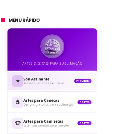
MENU RÁPIDO
ARTES DIGITAIS PARA SUBLIMAÇÃO
Sou Assinante
⭐
›
PREMIUM
Acesse suas artes exclusivas
Artes para Canecas
☕
›
GRÁTIS
Designs gratuitos para sublimação
Artes para Camisetas
👕
›
GRÁTIS
Estampas prontas para transfer