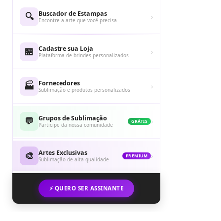
Buscador de Estampas
🔍
›
Encontre a arte que você precisa
Cadastre sua Loja
🏪
›
Plataforma de brindes personalizados
Fornecedores
🏭
›
Sublimação e produtos personalizados
Grupos de Sublimação
💬
›
GRÁTIS
Participe da nossa comunidade
Artes Exclusivas
🎨
›
PREMIUM
Sublimação de alta qualidade
⚡ QUERO SER ASSINANTE