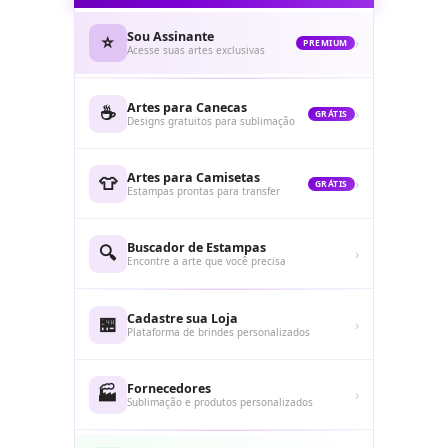
Sou Assinante
⭐
›
PREMIUM
Acesse suas artes exclusivas
Artes para Canecas
☕
›
GRÁTIS
Designs gratuitos para sublimação
Artes para Camisetas
👕
›
GRÁTIS
Estampas prontas para transfer
Buscador de Estampas
🔍
›
Encontre a arte que você precisa
Cadastre sua Loja
🏪
›
Plataforma de brindes personalizados
Fornecedores
🏭
›
Sublimação e produtos personalizados