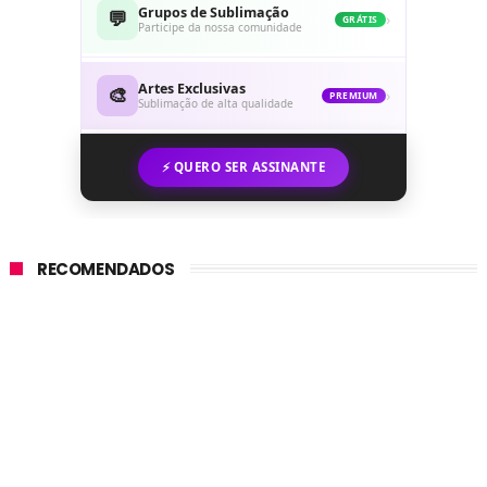
Grupos de Sublimação
💬
›
GRÁTIS
Participe da nossa comunidade
Artes Exclusivas
🎨
›
PREMIUM
Sublimação de alta qualidade
⚡ QUERO SER ASSINANTE
RECOMENDADOS