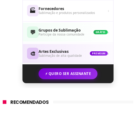
Fornecedores
🏭
›
Sublimação e produtos personalizados
Grupos de Sublimação
💬
›
GRÁTIS
Participe da nossa comunidade
Artes Exclusivas
🎨
›
PREMIUM
Sublimação de alta qualidade
⚡ QUERO SER ASSINANTE
RECOMENDADOS