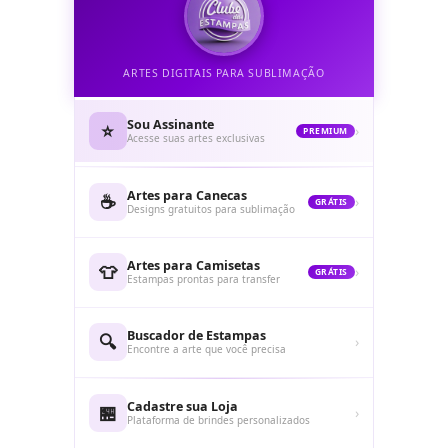
ARTES DIGITAIS PARA SUBLIMAÇÃO
Sou Assinante
⭐
›
PREMIUM
Acesse suas artes exclusivas
Artes para Canecas
☕
›
GRÁTIS
Designs gratuitos para sublimação
Artes para Camisetas
👕
›
GRÁTIS
Estampas prontas para transfer
Buscador de Estampas
🔍
›
Encontre a arte que você precisa
Cadastre sua Loja
🏪
›
Plataforma de brindes personalizados