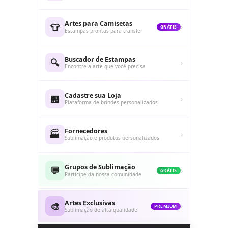
Artes para Camisetas
👕
›
GRÁTIS
Estampas prontas para transfer
Buscador de Estampas
🔍
›
Encontre a arte que você precisa
Cadastre sua Loja
🏪
›
Plataforma de brindes personalizados
Fornecedores
🏭
›
Sublimação e produtos personalizados
Grupos de Sublimação
💬
›
GRÁTIS
Participe da nossa comunidade
Artes Exclusivas
🎨
›
PREMIUM
Sublimação de alta qualidade