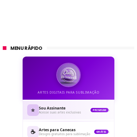
MENU RÁPIDO
ARTES DIGITAIS PARA SUBLIMAÇÃO
Sou Assinante
⭐
›
PREMIUM
Acesse suas artes exclusivas
Artes para Canecas
☕
›
GRÁTIS
Designs gratuitos para sublimação