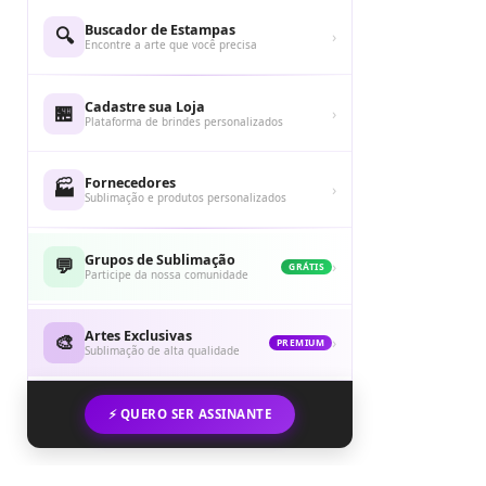
Buscador de Estampas
🔍
›
Encontre a arte que você precisa
Cadastre sua Loja
🏪
›
Plataforma de brindes personalizados
Fornecedores
🏭
›
Sublimação e produtos personalizados
Grupos de Sublimação
💬
›
GRÁTIS
Participe da nossa comunidade
Artes Exclusivas
🎨
›
PREMIUM
Sublimação de alta qualidade
⚡ QUERO SER ASSINANTE