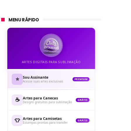
MENU RÁPIDO
ARTES DIGITAIS PARA SUBLIMAÇÃO
Sou Assinante
⭐
›
PREMIUM
Acesse suas artes exclusivas
Artes para Canecas
☕
›
GRÁTIS
Designs gratuitos para sublimação
Artes para Camisetas
👕
›
GRÁTIS
Estampas prontas para transfer