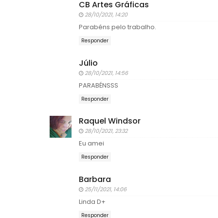
CB Artes Gráficas
28/10/2021, 14:20
Parabéns pelo trabalho.
Responder
Júlio
28/10/2021, 14:56
PARABÉNSSS
Responder
Raquel Windsor
28/10/2021, 23:32
Eu amei
Responder
Barbara
25/11/2021, 14:06
Linda D+
Responder