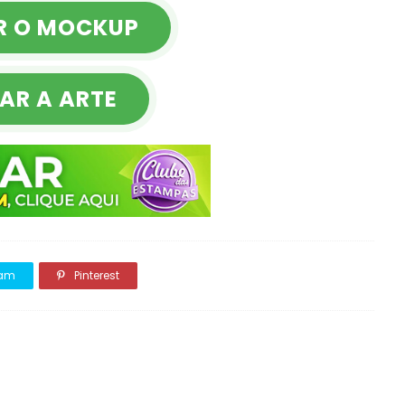
R O MOCKUP
AR A ARTE
ram
Pinterest