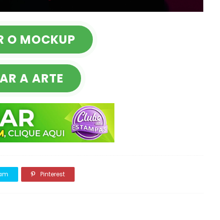
R O MOCKUP
AR A ARTE
ram
Pinterest