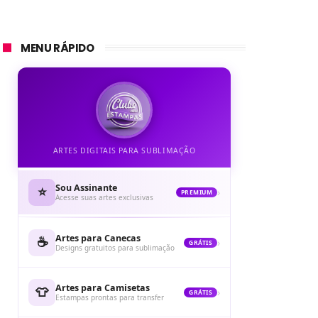
MENU RÁPIDO
ARTES DIGITAIS PARA SUBLIMAÇÃO
Sou Assinante
⭐
›
PREMIUM
Acesse suas artes exclusivas
Artes para Canecas
☕
›
GRÁTIS
Designs gratuitos para sublimação
Artes para Camisetas
👕
›
GRÁTIS
Estampas prontas para transfer