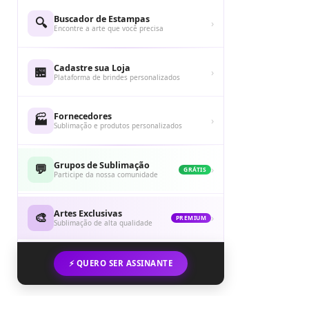
Buscador de Estampas
🔍
›
Encontre a arte que você precisa
Cadastre sua Loja
🏪
›
Plataforma de brindes personalizados
Fornecedores
🏭
›
Sublimação e produtos personalizados
Grupos de Sublimação
💬
›
GRÁTIS
Participe da nossa comunidade
Artes Exclusivas
🎨
›
PREMIUM
Sublimação de alta qualidade
⚡ QUERO SER ASSINANTE