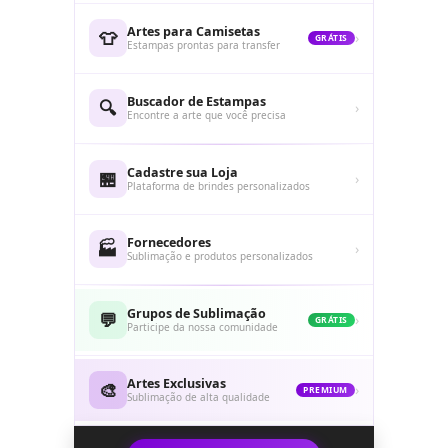
Artes para Camisetas
👕
›
GRÁTIS
Estampas prontas para transfer
Buscador de Estampas
🔍
›
Encontre a arte que você precisa
Cadastre sua Loja
🏪
›
Plataforma de brindes personalizados
Fornecedores
🏭
›
Sublimação e produtos personalizados
Grupos de Sublimação
💬
›
GRÁTIS
Participe da nossa comunidade
Artes Exclusivas
🎨
›
PREMIUM
Sublimação de alta qualidade