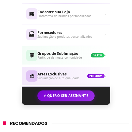
Cadastre sua Loja
🏪
›
Plataforma de brindes personalizados
Fornecedores
🏭
›
Sublimação e produtos personalizados
Grupos de Sublimação
💬
›
GRÁTIS
Participe da nossa comunidade
Artes Exclusivas
🎨
›
PREMIUM
Sublimação de alta qualidade
⚡ QUERO SER ASSINANTE
RECOMENDADOS