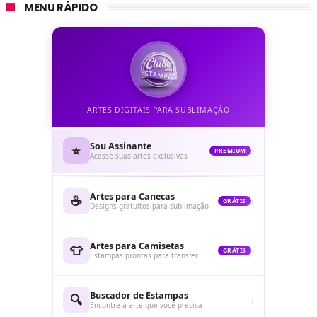
MENU RÁPIDO
ARTES DIGITAIS PARA SUBLIMAÇÃO
Sou Assinante
⭐
›
PREMIUM
Acesse suas artes exclusivas
Artes para Canecas
☕
›
GRÁTIS
Designs gratuitos para sublimação
Artes para Camisetas
👕
›
GRÁTIS
Estampas prontas para transfer
Buscador de Estampas
🔍
›
Encontre a arte que você precisa