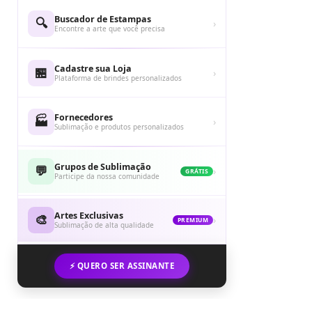
Buscador de Estampas
🔍
›
Encontre a arte que você precisa
Cadastre sua Loja
🏪
›
Plataforma de brindes personalizados
Fornecedores
🏭
›
Sublimação e produtos personalizados
Grupos de Sublimação
💬
›
GRÁTIS
Participe da nossa comunidade
Artes Exclusivas
🎨
›
PREMIUM
Sublimação de alta qualidade
⚡ QUERO SER ASSINANTE