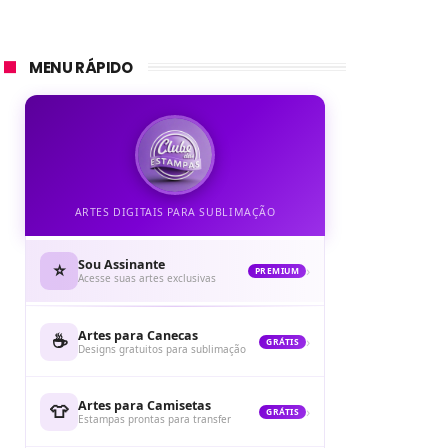
MENU RÁPIDO
ARTES DIGITAIS PARA SUBLIMAÇÃO
Sou Assinante
⭐
›
PREMIUM
Acesse suas artes exclusivas
Artes para Canecas
☕
›
GRÁTIS
Designs gratuitos para sublimação
Artes para Camisetas
👕
›
GRÁTIS
Estampas prontas para transfer