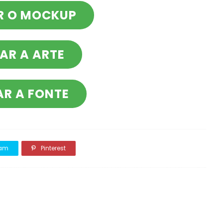
R O MOCKUP
AR A ARTE
AR A FONTE
ram
Pinterest