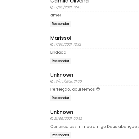
Camila Oliveira
17/05/2021, 12:45
amei
Responder
Marissol
17/05/2021, 13:32
Lindaaa
Responder
Unknown
18/05/2021, 21:00
Perfeição, aqui temos 😍
Responder
Unknown
21/05/2021, 00:32
Continua assim meu amigo Deus abençoe 
Responder