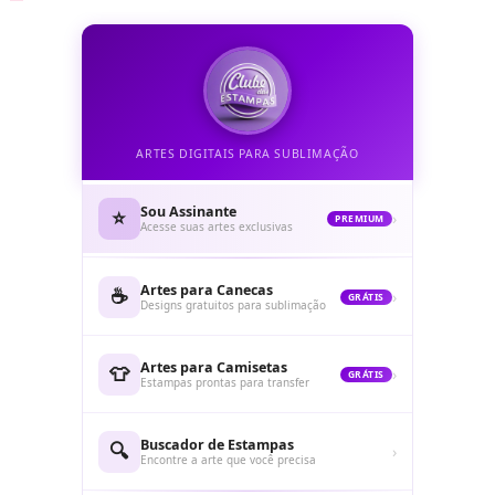
ARTES DIGITAIS PARA SUBLIMAÇÃO
Sou Assinante
⭐
›
PREMIUM
Acesse suas artes exclusivas
Artes para Canecas
☕
›
GRÁTIS
Designs gratuitos para sublimação
Artes para Camisetas
👕
›
GRÁTIS
Estampas prontas para transfer
Buscador de Estampas
🔍
›
Encontre a arte que você precisa