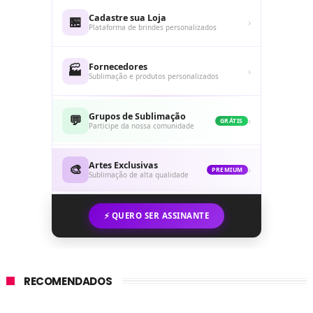
Cadastre sua Loja
🏪
›
Plataforma de brindes personalizados
Fornecedores
🏭
›
Sublimação e produtos personalizados
Grupos de Sublimação
💬
›
GRÁTIS
Participe da nossa comunidade
Artes Exclusivas
🎨
›
PREMIUM
Sublimação de alta qualidade
⚡ QUERO SER ASSINANTE
RECOMENDADOS