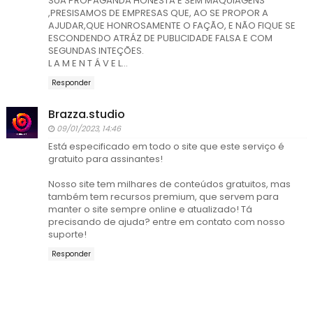
SUA PROPAGANDA HONESTA E SEM MAQUIAGENS
,PRESISAMOS DE EMPRESAS QUE, AO SE PROPOR A
AJUDAR,QUE HONROSAMENTE O FAÇÃO, E NÃO FIQUE SE
ESCONDENDO ATRÁZ DE PUBLICIDADE FALSA E COM
SEGUNDAS INTEÇÕES.
L A M E N T Á V E L...
Responder
Brazza.studio
09/01/2023, 14:46
Está especificado em todo o site que este serviço é
gratuito para assinantes!
Nosso site tem milhares de conteúdos gratuitos, mas
também tem recursos premium, que servem para
manter o site sempre online e atualizado! Tá
precisando de ajuda? entre em contato com nosso
suporte!
Responder