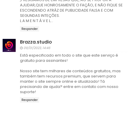
AJUDAR,QUE HONROSAMENTE O FAÇÃO, E NÃO FIQUE SE
ESCONDENDO ATRÁZ DE PUBLICIDADE FALSA E COM
SEGUNDAS INTEÇÕES.
L A M E N T Á V E L...
Responder
Brazza.studio
09/01/2023, 14:46
Está especificado em todo o site que este serviço é
gratuito para assinantes!
Nosso site tem milhares de conteúdos gratuitos, mas
também tem recursos premium, que servem para
manter o site sempre online e atualizado! Tá
precisando de ajuda? entre em contato com nosso
suporte!
Responder