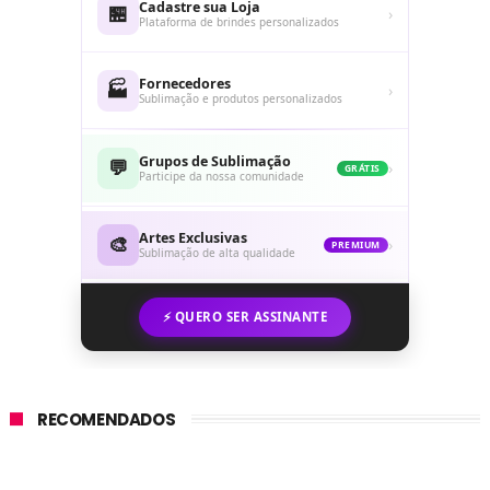
Cadastre sua Loja
🏪
›
Plataforma de brindes personalizados
Fornecedores
🏭
›
Sublimação e produtos personalizados
Grupos de Sublimação
💬
›
GRÁTIS
Participe da nossa comunidade
Artes Exclusivas
🎨
›
PREMIUM
Sublimação de alta qualidade
⚡ QUERO SER ASSINANTE
RECOMENDADOS