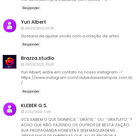
Responder
Yuri Albert
09/03/2022, 09:26
Gostaria de ajudar vocês com a criação de artes.
Responder
Brazza.studio
09/03/2022, 09:29
Yuri Albert, entre em contato no nosso instagram ->
https://www.instagram.com/clubedasestampas.com.br
/
Responder
KLEBER G.S.
27/12/2022, 11:45
VCS SABEM O QUE SIGNIFICA ´´GRÁTIS`` OU ´´GRATUITO``?
ACHO QUE NÃO. FAZENDO OS OUTROS DE BESTA ,FAÇÃO
SUA PROPAGANDA HONESTA E SEM MAQUIAGENS
,PRESISAMOS DE EMPRESAS QUE, AO SE PROPOR A