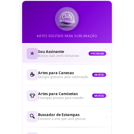
ARTES DIGITAIS PARA SUBLIMAÇÃO
Sou Assinante
⭐
›
PREMIUM
Acesse suas artes exclusivas
Artes para Canecas
☕
›
GRÁTIS
Designs gratuitos para sublimação
Artes para Camisetas
👕
›
GRÁTIS
Estampas prontas para transfer
Buscador de Estampas
🔍
›
Encontre a arte que você precisa