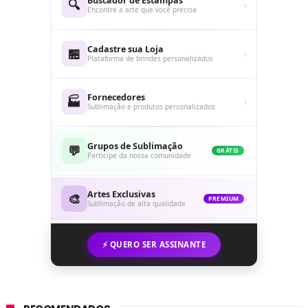
Buscador de Estampas
🔍
›
Encontre a arte que você precisa
Cadastre sua Loja
🏪
›
Plataforma de brindes personalizados
Fornecedores
🏭
›
Sublimação e produtos personalizados
Grupos de Sublimação
💬
›
GRÁTIS
Participe da nossa comunidade
Artes Exclusivas
🎨
›
PREMIUM
Sublimação de alta qualidade
⚡ QUERO SER ASSINANTE