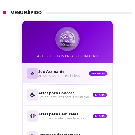
MENU RÁPIDO
ARTES DIGITAIS PARA SUBLIMAÇÃO
Sou Assinante
⭐
›
PREMIUM
Acesse suas artes exclusivas
Artes para Canecas
☕
›
GRÁTIS
Designs gratuitos para sublimação
Artes para Camisetas
👕
›
GRÁTIS
Estampas prontas para transfer