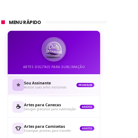
MENU RÁPIDO
ARTES DIGITAIS PARA SUBLIMAÇÃO
Sou Assinante
⭐
›
PREMIUM
Acesse suas artes exclusivas
Artes para Canecas
☕
›
GRÁTIS
Designs gratuitos para sublimação
Artes para Camisetas
👕
›
GRÁTIS
Estampas prontas para transfer