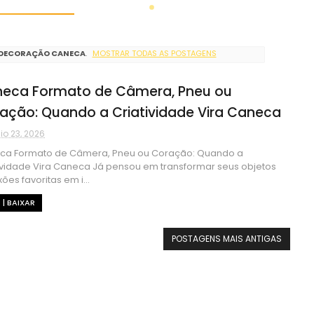
DECORAÇÃO CANECA
.
MOSTRAR TODAS AS POSTAGENS
eca Formato de Câmera, Pneu ou
ação: Quando a Criatividade Vira Caneca
o 23, 2026
ca Formato de Câmera, Pneu ou Coração: Quando a
ividade Vira Caneca Já pensou em transformar seus objetos
xões favoritas em i...
 | BAIXAR
POSTAGENS MAIS ANTIGAS