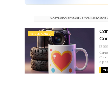
MOSTRANDO POSTAGENS COM MARCADOR
Can
ARTE EM CANECA
Cor
mai
Cane
Criat
e pai
VER