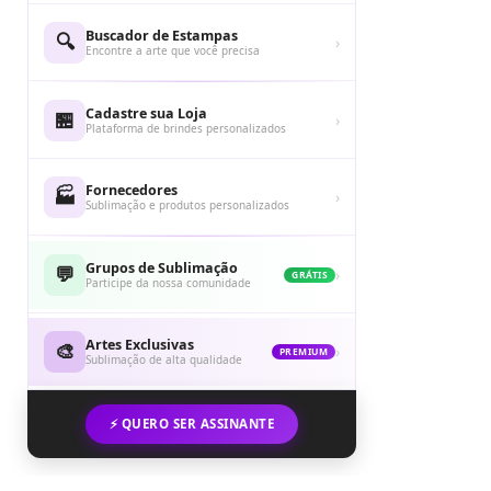
Buscador de Estampas
🔍
›
Encontre a arte que você precisa
Cadastre sua Loja
🏪
›
Plataforma de brindes personalizados
Fornecedores
🏭
›
Sublimação e produtos personalizados
Grupos de Sublimação
💬
›
GRÁTIS
Participe da nossa comunidade
Artes Exclusivas
🎨
›
PREMIUM
Sublimação de alta qualidade
⚡ QUERO SER ASSINANTE