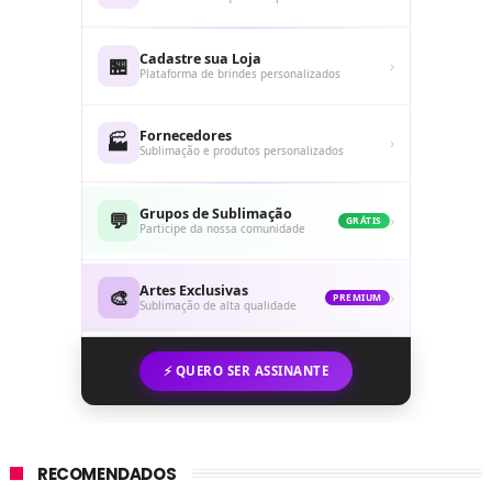
Cadastre sua Loja
🏪
›
Plataforma de brindes personalizados
Fornecedores
🏭
›
Sublimação e produtos personalizados
Grupos de Sublimação
💬
›
GRÁTIS
Participe da nossa comunidade
Artes Exclusivas
🎨
›
PREMIUM
Sublimação de alta qualidade
⚡ QUERO SER ASSINANTE
RECOMENDADOS