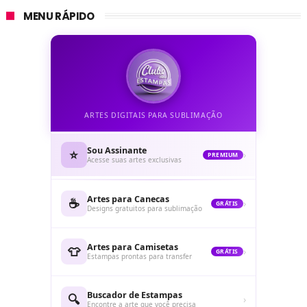
MENU RÁPIDO
ARTES DIGITAIS PARA SUBLIMAÇÃO
Sou Assinante
⭐
›
PREMIUM
Acesse suas artes exclusivas
Artes para Canecas
☕
›
GRÁTIS
Designs gratuitos para sublimação
Artes para Camisetas
👕
›
GRÁTIS
Estampas prontas para transfer
Buscador de Estampas
🔍
›
Encontre a arte que você precisa